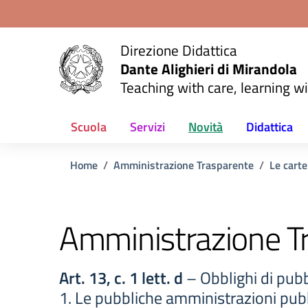
Vai ai contenuti
Vai al menu di navigazione
Vai al footer
Direzione Didattica
Dante Alighieri di Mirandola
Teaching with care, learning wi
Scuola
Servizi
Novità
Didattica
Home
Amministrazione Trasparente
Le carte
Amministrazione T
Art. 13, c. 1 lett. d
– Obblighi di pubb
1. Le pubbliche amministrazioni pubb