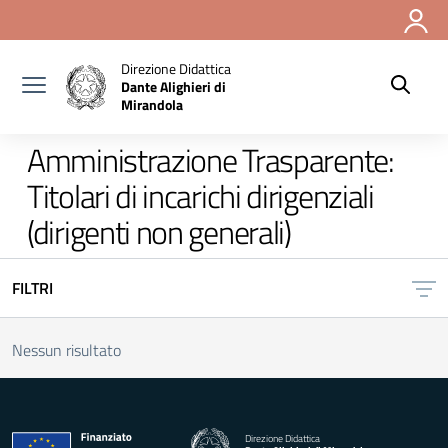
Vai ai contenuti
Vai al menu di navigazione
Vai al footer
Direzione Didattica
Dante Alighieri di
Mirandola
Amministrazione Trasparente:
Titolari di incarichi dirigenziali
(dirigenti non generali)
FILTRI
Nessun risultato
Direzione Didattica