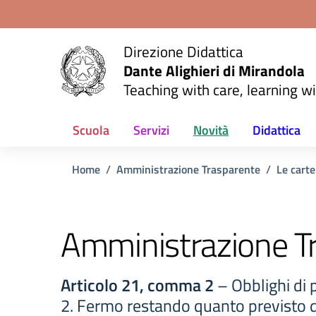
Vai ai contenuti
Vai al menu di navigazione
Vai al footer
Direzione Didattica
Dante Alighieri di Mirandola
Teaching with care, learning wi
Scuola
Servizi
Novità
Didattica
Home
Amministrazione Trasparente
Le carte
Amministrazione T
Articolo 21, comma 2
– Obblighi di p
2. Fermo restando quanto previsto da