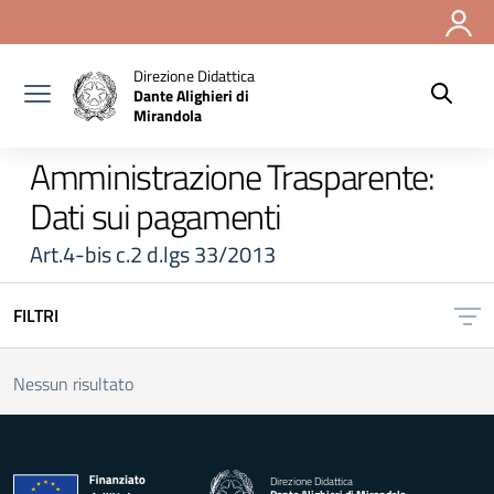
Vai ai contenuti
Vai al menu di navigazione
Vai al footer
Direzione Didattica
Dante Alighieri di
Mirandola
Amministrazione Trasparente:
Dati sui pagamenti
Art.4-bis c.2 d.lgs 33/2013
FILTRI
Nessun risultato
Direzione Didattica