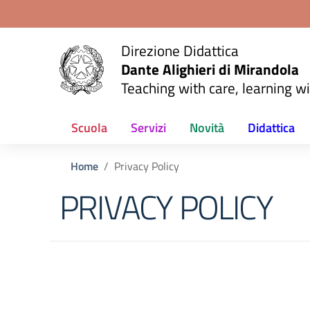
Vai ai contenuti
Vai al menu di navigazione
Vai al footer
Direzione Didattica
Dante Alighieri di Mirandola
Teaching with care, learning wi
Scuola
Servizi
Novità
Didattica
Home
Privacy Policy
PRIVACY POLICY