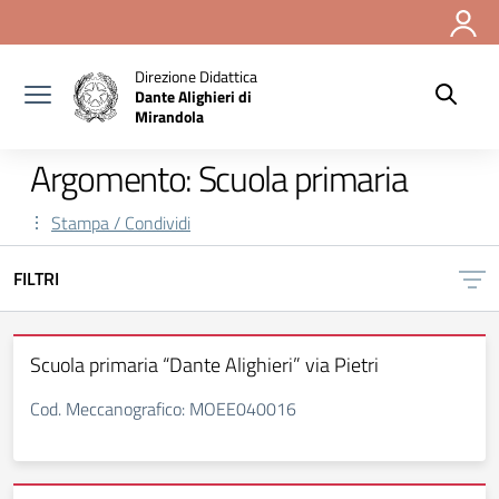
Vai ai contenuti
Vai al menu di navigazione
Vai al footer
Direzione Didattica
Dante Alighieri di
Mirandola
Argomento: Scuola primaria
Stampa / Condividi
FILTRI
Scuola primaria “Dante Alighieri” via Pietri
Cod. Meccanografico: MOEE040016