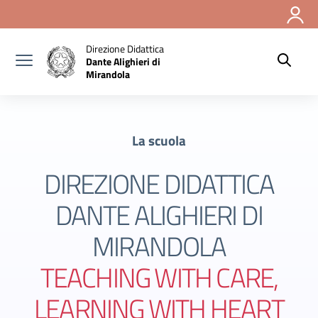
Vai ai contenuti
Vai al menu di navigazione
Vai al footer
Direzione Didattica
Dante Alighieri di
Mirandola
La scuola
DIREZIONE DIDATTICA
DANTE ALIGHIERI DI
MIRANDOLA
TEACHING WITH CARE,
LEARNING WITH HEART