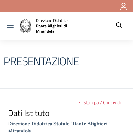
Vai ai contenuti
Vai al menu di navigazione
Vai al footer
Direzione Didattica
Dante Alighieri di
Mirandola
PRESENTAZIONE
Stampa / Condividi
Dati Istituto
Direzione Didattica Statale “Dante Alighieri” –
Mirandola