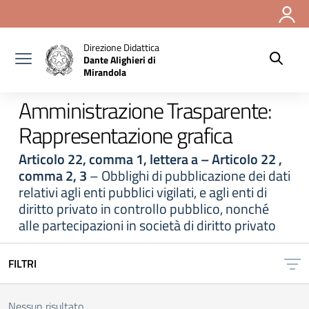
Vai ai contenuti
Vai al menu di navigazione
Vai al footer
Direzione Didattica
Dante Alighieri di
Mirandola
Amministrazione Trasparente:
Rappresentazione grafica
Articolo 22, comma 1, lettera a – Articolo 22 ,
comma 2, 3
– Obblighi di pubblicazione dei dati
relativi agli enti pubblici vigilati, e agli enti di
diritto privato in controllo pubblico, nonché
alle partecipazioni in società di diritto privato
FILTRI
Nessun risultato