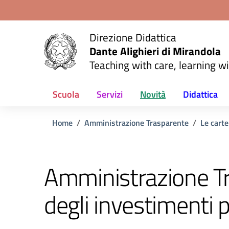
Vai ai contenuti
Vai al menu di navigazione
Vai al footer
Direzione Didattica
Dante Alighieri di Mirandola
Teaching with care, learning wi
Scuola
Servizi
Novità
Didattica
Home
Amministrazione Trasparente
Le carte
Amministrazione T
degli investimenti p