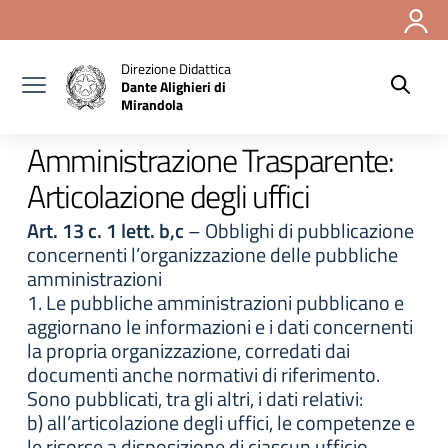
Vai ai contenuti
Vai al menu di navigazione
Vai al footer
Direzione Didattica
Dante Alighieri di
Mirandola
Amministrazione Trasparente:
Articolazione degli uffici
Art. 13 c. 1 lett. b,c
– Obblighi di pubblicazione
concernenti l’organizzazione delle pubbliche
amministrazioni
1. Le pubbliche amministrazioni pubblicano e
aggiornano le informazioni e i dati concernenti
la propria organizzazione, corredati dai
documenti anche normativi di riferimento.
Sono pubblicati, tra gli altri, i dati relativi:
b) all’articolazione degli uffici, le competenze e
le risorse a disposizione di ciascun ufficio,