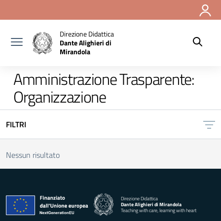
Vai ai contenuti
Vai al menu di navigazione
Vai al footer
Direzione Didattica
Dante Alighieri di
Mirandola
Amministrazione Trasparente:
Organizzazione
FILTRI
Nessun risultato
Direzione Didattica
Dante Alighieri di Mirandola
Teaching with care, learning with heart