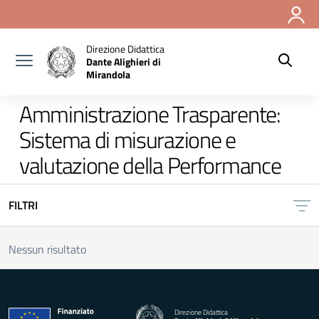
Vai ai contenuti
Vai al menu di navigazione
Vai al footer
Direzione Didattica
Dante Alighieri di
Mirandola
Amministrazione Trasparente:
Sistema di misurazione e
valutazione della Performance
FILTRI
Nessun risultato
Direzione Didattica