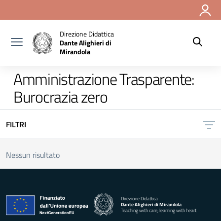
Vai ai contenuti
Vai al menu di navigazione
Vai al footer
Direzione Didattica
Dante Alighieri di
Mirandola
Amministrazione Trasparente:
Burocrazia zero
FILTRI
Nessun risultato
Direzione Didattica
Dante Alighieri di Mirandola
Teaching with care, learning with heart