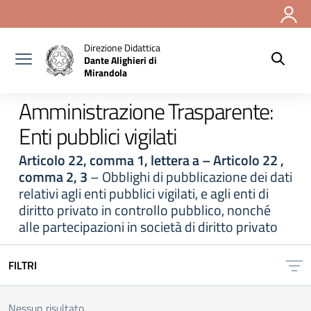
Vai ai contenuti
Vai al menu di navigazione
Vai al footer
Direzione Didattica
Dante Alighieri di
Mirandola
Amministrazione Trasparente:
Enti pubblici vigilati
Articolo 22, comma 1, lettera a – Articolo 22 ,
comma 2, 3
– Obblighi di pubblicazione dei dati
relativi agli enti pubblici vigilati, e agli enti di
diritto privato in controllo pubblico, nonché
alle partecipazioni in società di diritto privato
FILTRI
Nessun risultato