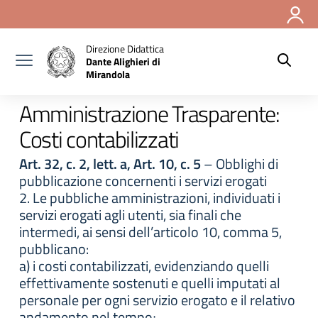
Vai ai contenuti
Vai al menu di navigazione
Vai al footer
Direzione Didattica
Dante Alighieri di
Mirandola
Amministrazione Trasparente:
Costi contabilizzati
Art. 32, c. 2, lett. a, Art. 10, c. 5
– Obblighi di
pubblicazione concernenti i servizi erogati
2. Le pubbliche amministrazioni, individuati i
servizi erogati agli utenti, sia finali che
intermedi, ai sensi dell’articolo 10, comma 5,
pubblicano:
a) i costi contabilizzati, evidenziando quelli
effettivamente sostenuti e quelli imputati al
personale per ogni servizio erogato e il relativo
andamento nel tempo;