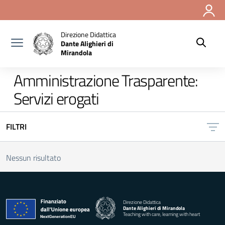
Vai ai contenuti
Vai al menu di navigazione
Vai al footer
Direzione Didattica
Dante Alighieri di
Mirandola
Amministrazione Trasparente:
Servizi erogati
FILTRI
Nessun risultato
Direzione Didattica
Dante Alighieri di Mirandola
Teaching with care, learning with heart