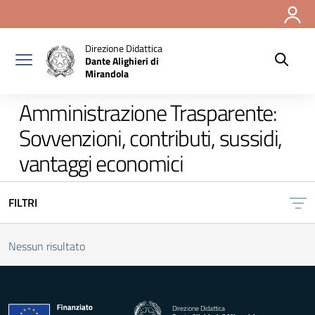
Vai ai contenuti
Vai al menu di navigazione
Vai al footer
Direzione Didattica
Dante Alighieri di
Mirandola
Amministrazione Trasparente:
Sovvenzioni, contributi, sussidi,
vantaggi economici
FILTRI
Nessun risultato
Direzione Didattica