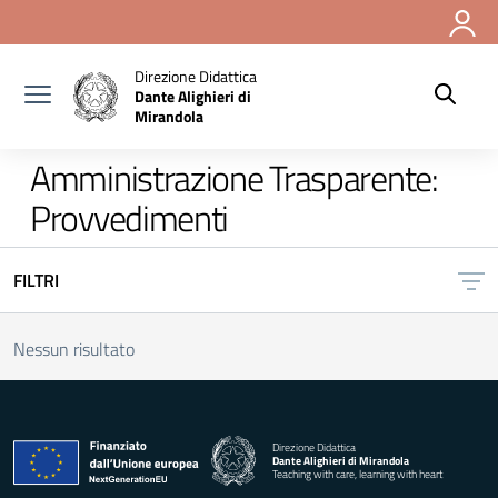
Vai ai contenuti
Vai al menu di navigazione
Vai al footer
Direzione Didattica
Dante Alighieri di
Mirandola
Amministrazione Trasparente:
Provvedimenti
FILTRI
Nessun risultato
Direzione Didattica
Dante Alighieri di Mirandola
Teaching with care, learning with heart