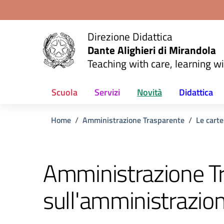
Vai ai contenuti
Vai al menu di navigazione
Vai al footer
Direzione Didattica
Dante Alighieri di Mirandola
Teaching with care, learning wi
Scuola
Servizi
Novità
Didattica
Home
Amministrazione Trasparente
Le carte
Amministrazione T
sull'amministrazio