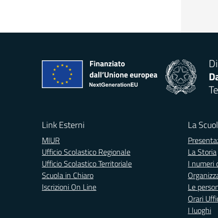
Di
Da
Te
Link Esterni
La Scuo
MIUR
Presenta
Ufficio Scolastico Regionale
La Storia
Ufficio Scolastico Territoriale
I numeri 
Scuola in Chiaro
Organizz
Iscrizioni On Line
Le perso
Orari Uffi
I luoghi