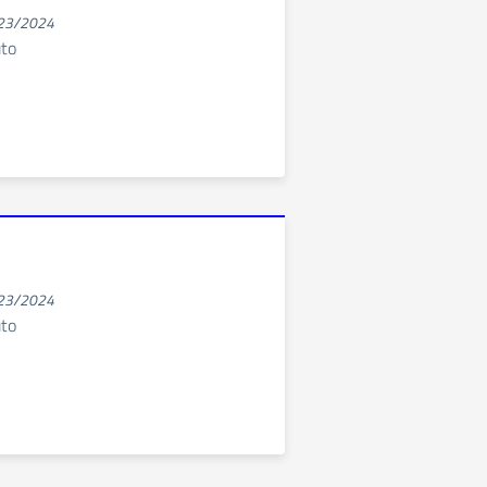
023/2024
uto
023/2024
uto