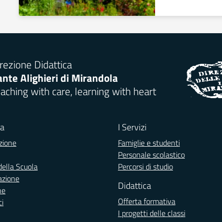
rezione Didattica
nte Alighieri di Mirandola
aching with care, learning with heart
la
I Servizi
zione
Famiglie e studenti
Personale scolastico
della Scuola
Percorsi di studio
azione
Didattica
ne
Offerta formativa
ci
I progetti delle classi