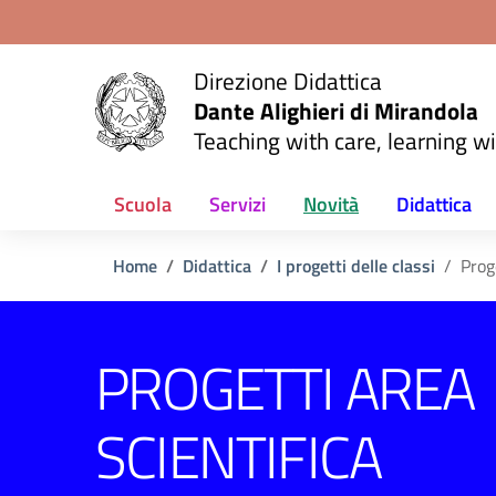
Vai ai contenuti
Vai al menu di navigazione
Vai al footer
Direzione Didattica
Dante Alighieri di Mirandola
Teaching with care, learning wi
Scuola
Servizi
Novità
Didattica
Home
Didattica
I progetti delle classi
Prog
PROGETTI AREA
SCIENTIFICA