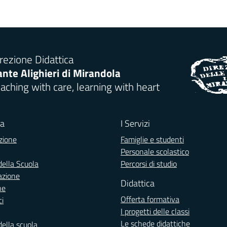
rezione Didattica
nte Alighieri di Mirandola
aching with care, learning with heart
la
I Servizi
zione
Famiglie e studenti
Personale scolastico
della Scuola
Percorsi di studio
azione
Didattica
ne
Offerta formativa
ci
I progetti delle classi
Le schede didattiche
della scuola