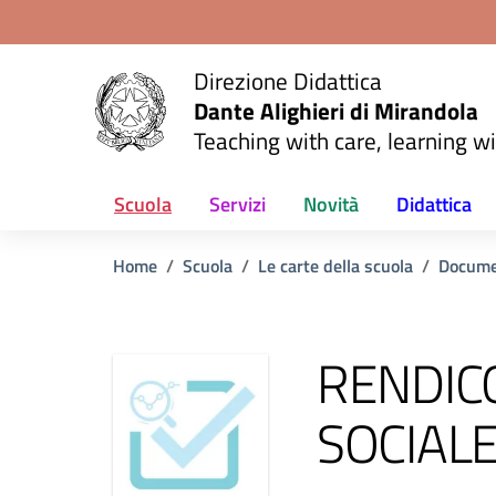
Vai ai contenuti
Vai al menu di navigazione
Vai al footer
Direzione Didattica
Dante Alighieri di Mirandola
Teaching with care, learning wi
Scuola
Servizi
Novità
Didattica
Home
Scuola
Le carte della scuola
Docume
RENDIC
SOCIAL