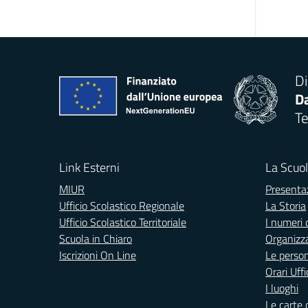
Di
Da
Te
Link Esterni
La Scuo
MIUR
Presenta
Ufficio Scolastico Regionale
La Storia
Ufficio Scolastico Territoriale
I numeri 
Scuola in Chiaro
Organizz
Iscrizioni On Line
Le perso
Orari Uffi
I luoghi
Le carte 