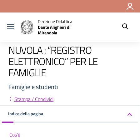
Vai ai contenuti
Vai al menu di navigazione
Vai al footer
Direzione Didattica
Dante Alighieri di
Mirandola
NUVOLA : “REGISTRO
ELETTRONICO” PER LE
FAMIGLIE
Famiglie e studenti
Stampa / Condividi
Indice della pagina
Cos'è