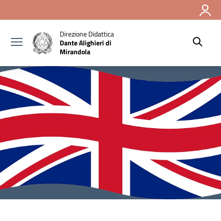
Vai ai contenuti
Vai al menu di navigazione
Vai al footer
Direzione Didattica
Dante Alighieri di
Mirandola