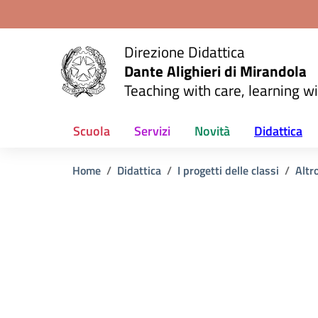
Vai ai contenuti
Vai al menu di navigazione
Vai al footer
Direzione Didattica
Dante Alighieri di Mirandola
Teaching with care, learning wi
Scuola
Servizi
Novità
Didattica
Home
Didattica
I progetti delle classi
Altr