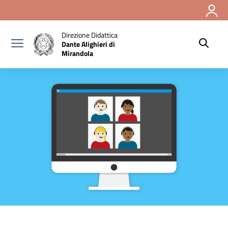
Vai ai contenuti
Vai al menu di navigazione
Vai al footer
Direzione Didattica
Dante Alighieri di
Mirandola