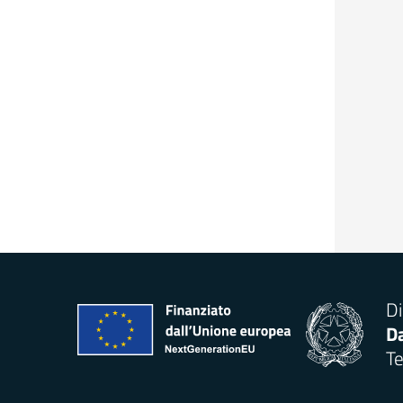
Di
Da
Te