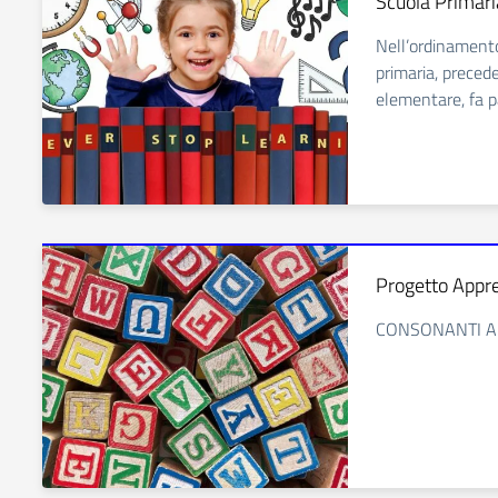
Scuola Primari
Nell’ordinamento 
primaria, prece
elementare, fa pa
Progetto Appr
CONSONANTI A 