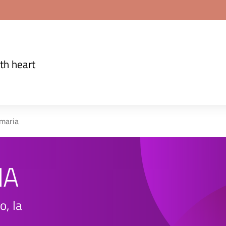
th heart
imaria
IA
o, la
e