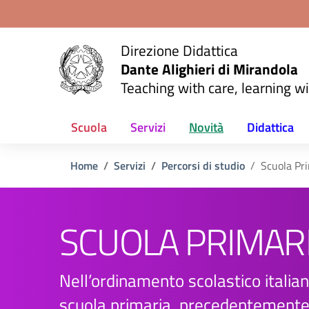
Vai ai contenuti
Vai al menu di navigazione
Vai al footer
Direzione Didattica
Dante Alighieri di Mirandola
Teaching with care, learning wi
Scuola
Servizi
Novità
Didattica
Home
Servizi
Percorsi di studio
Scuola Pr
SCUOLA PRIMAR
Nell’ordinamento scolastico italian
scuola primaria, precedentement