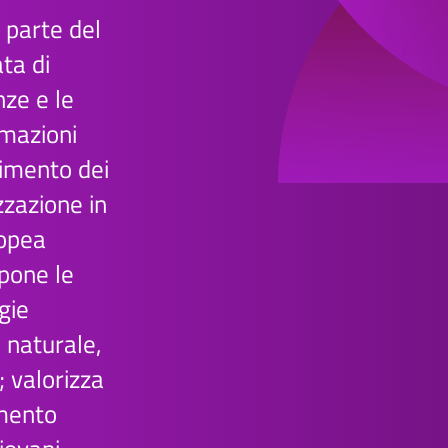
 parte del
ata di
ze e le
emazioni
dimento dei
zzazione in
ropea
 pone le
gie
 naturale,
; valorizza
amento