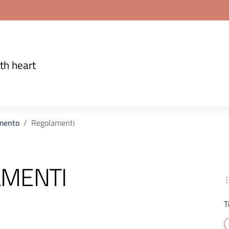
th heart
mento
Regolamenti
MENTI
T