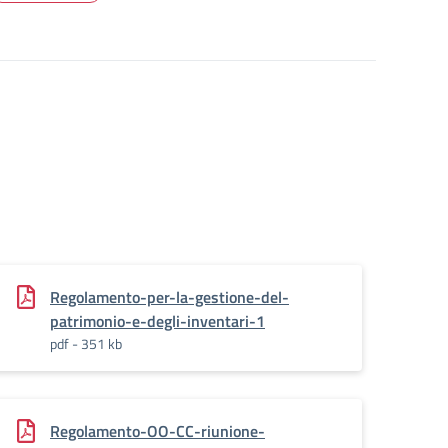
Regolamento-per-la-gestione-del-
patrimonio-e-degli-inventari-1
pdf - 351 kb
Regolamento-OO-CC-riunione-