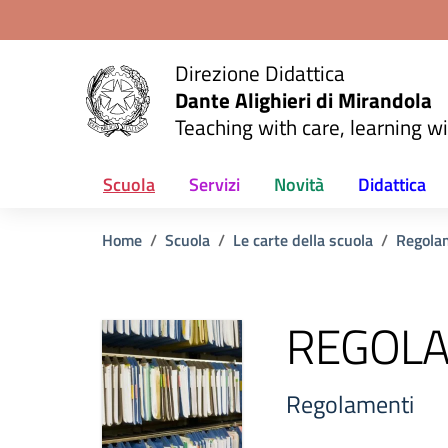
Vai ai contenuti
Vai al menu di navigazione
Vai al footer
Direzione Didattica
Dante Alighieri di Mirandola
Teaching with care, learning wi
Scuola
Servizi
Novità
Didattica
Home
Scuola
Le carte della scuola
Regola
REGOLA
Regolamenti