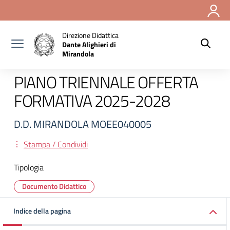
Vai ai contenuti
Vai al menu di navigazione
Vai al footer
Direzione Didattica
Dante Alighieri di
Mirandola
PIANO TRIENNALE OFFERTA
FORMATIVA 2025-2028
D.D. MIRANDOLA MOEE040005
Stampa / Condividi
Tipologia
Documento Didattico
Indice della pagina