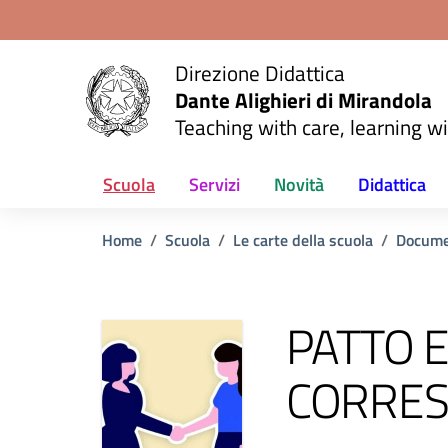
Vai ai contenuti
Vai al menu di navigazione
Vai al footer
Direzione Didattica
Dante Alighieri di Mirandola
Teaching with care, learning wi
Scuola
Servizi
Novità
Didattica
Home
Scuola
Le carte della scuola
Docume
PATTO E
CORRES