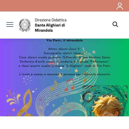
Vai ai contenuti
Vai al menu di navigazione
Vai al footer
Direzione Didattica
Dante Alighieri di
Mirandola