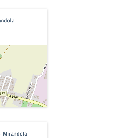
andola
o- Mirandola