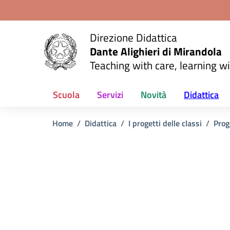
Vai ai contenuti
Vai al menu di navigazione
Vai al footer
Direzione Didattica
Dante Alighieri di Mirandola
Teaching with care, learning wi
Scuola
Servizi
Novità
Didattica
Home
Didattica
I progetti delle classi
Prog