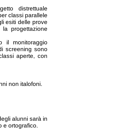
etto distrettuale 
er classi parallele 
i esiti delle prove 
 la progettazione 
o il monitoraggio 
 di screening sono 
lassi aperte, con 
ni non italofoni.
egli alunni sarà in
o e ortografico.