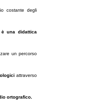
o costante degli 
 è una didattica 
zzare un percorso 
ologici
 attraverso 
io ortografico.